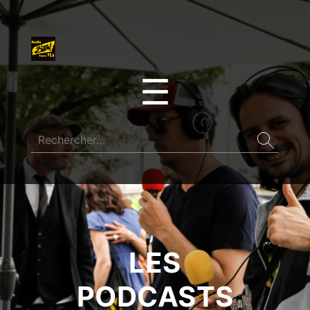
☰
LES
PODCASTS