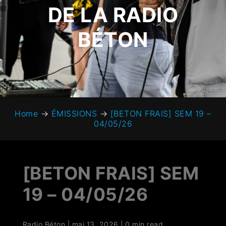
DE LA RADIO
BÉTON
Home
→
ÉMISSIONS
→
[BETON FRAIS] SEM 19 –
04/05/26
[BETON FRAIS] SEM
19 – 04/05/26
Radio Béton
|
mai 13, 2026
|
0 min read