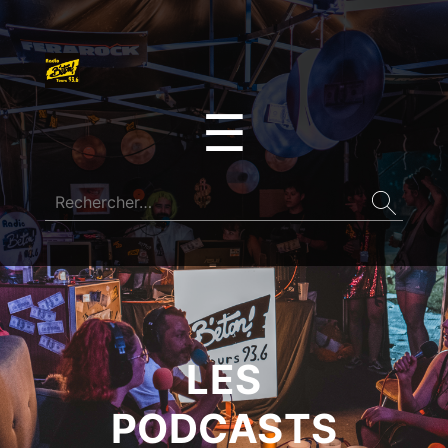
☰
LES
PODCASTS