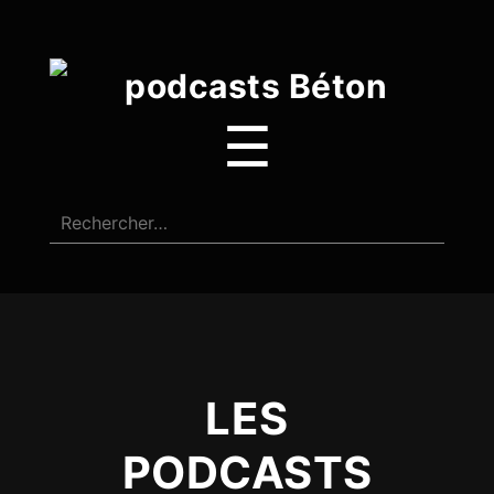
☰
LES
PODCASTS