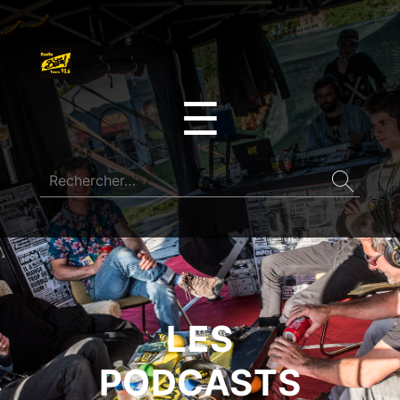
☰
LES
PODCASTS