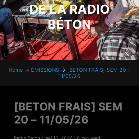
DE LA RADIO
BÉTON
Home
→
ÉMISSIONS
→
[BETON FRAIS] SEM 20 –
11/05/26
[BETON FRAIS] SEM
20 – 11/05/26
Radio Béton
|
mai 13, 2026
|
0 min read