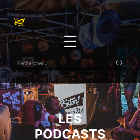
☰
LES
PODCASTS