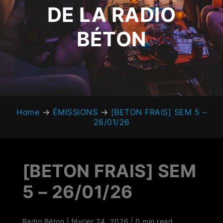
DE LA RADIO
BÉTON
Home
→
ÉMISSIONS
→
[BETON FRAIS] SEM 5 –
26/01/26
[BETON FRAIS] SEM
5 – 26/01/26
Radio Béton
|
février 24, 2026
|
0 min read