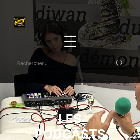
☰
LES
PODCASTS