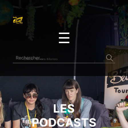
☰
LES
PODCASTS