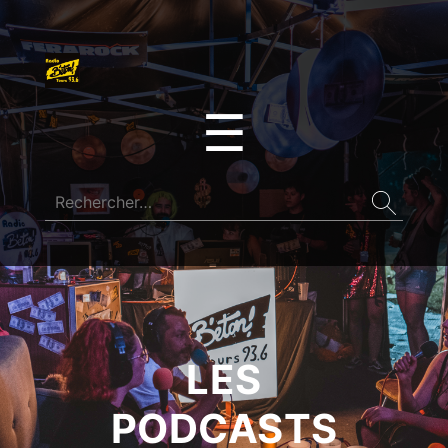
☰
LES
PODCASTS