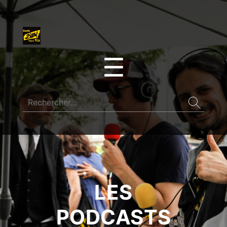
☰
LES
PODCASTS