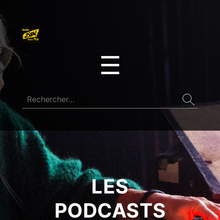
☰
LES
PODCASTS