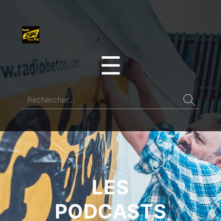
☰
LES
PODCASTS