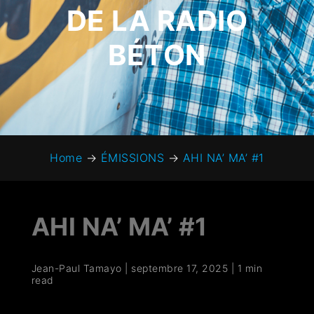
DE LA RADIO
BÉTON
Home
→
ÉMISSIONS
→
AHI NA’ MA’ #1
AHI NA’ MA’ #1
Jean-Paul Tamayo
|
septembre 17, 2025
|
1 min
read