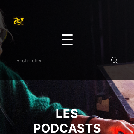
☰
LES
PODCASTS