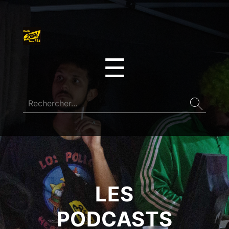
☰
LES
PODCASTS