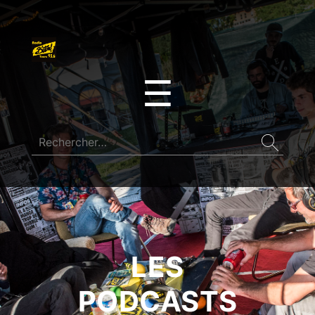
☰
LES
PODCASTS