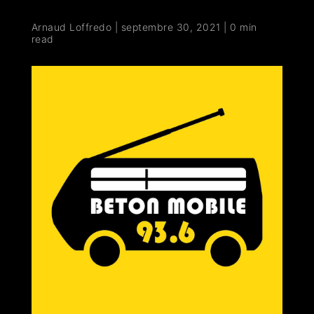
Arnaud Loffredo
|
septembre 30, 2021
|
0 min
read