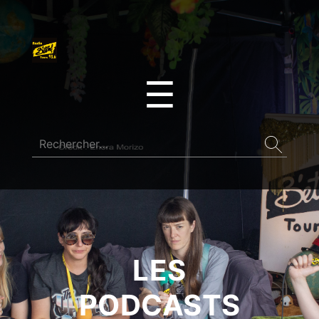
☰
LES
PODCASTS