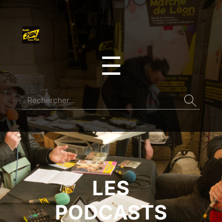
☰
LES
PODCASTS