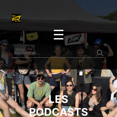
☰
LES
PODCASTS