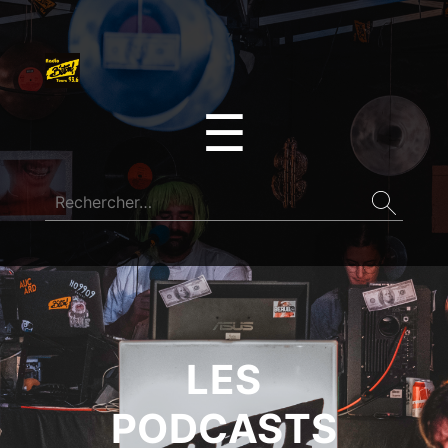
☰
LES
PODCASTS