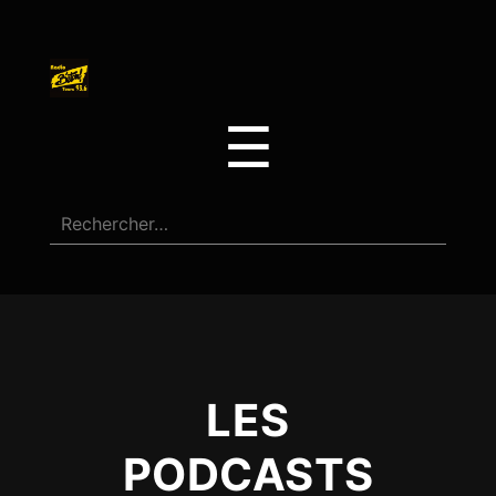
☰
LES
PODCASTS