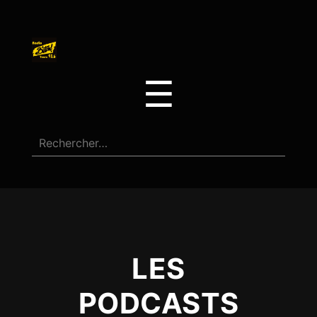
☰
LES
PODCASTS