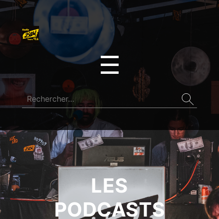
☰
LES
PODCASTS