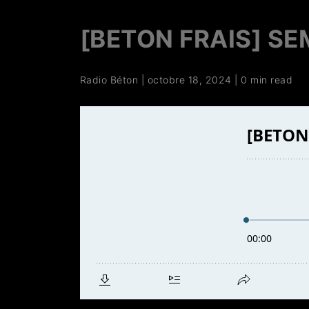
[BETON FRAIS] SE
Radio Béton
|
octobre 18, 2024
|
0 min read