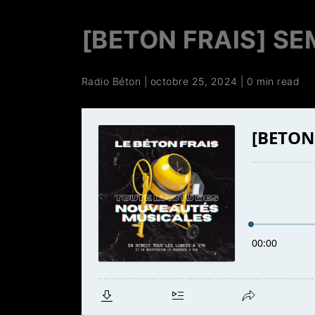
[BETON FRAIS] SE
Radio Béton
|
octobre 25, 2024
|
0 min read