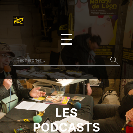
☰
LES
PODCASTS