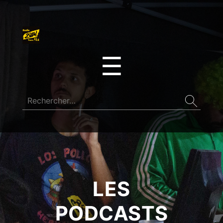
☰
LES
PODCASTS