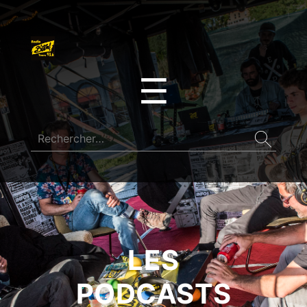
☰
LES
PODCASTS