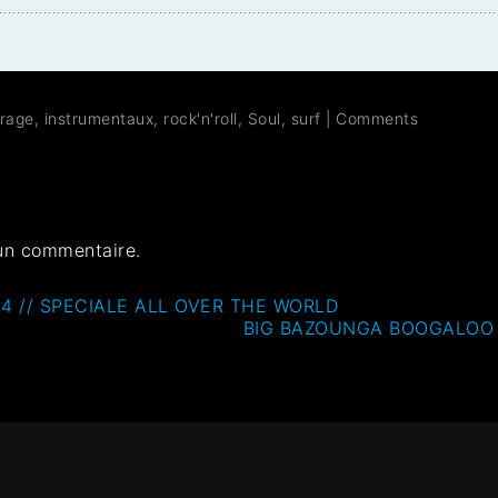
rage
,
instrumentaux
,
rock'n'roll
,
Soul
,
surf
|
Comments
un commentaire.
 // SPECIALE ALL OVER THE WORLD
BIG BAZOUNGA BOOGALOO 1