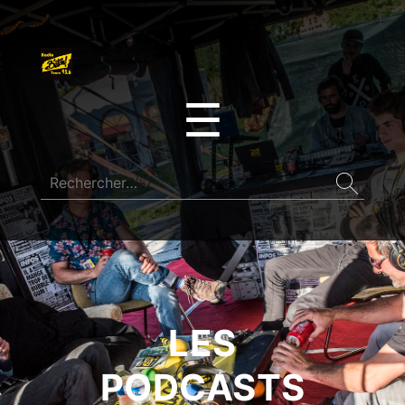
☰
LES
PODCASTS