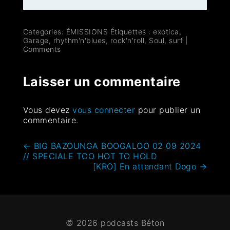
Categories:
ÉMISSIONS
Étiquettes :
exotica
,
Garage
,
rhythm'n'blues
,
rock'n'roll
,
Soul
,
surf
|
Comments
Laisser un commentaire
Vous devez
vous connecter
pour publier un
commentaire.
←
BIG BAZOUNGA BOOGALOO 02 09 2024
// SPECIALE TOO HOT TO HOLD
[KRO] En attendant Dogo
→
© 2026 podcasts Béton