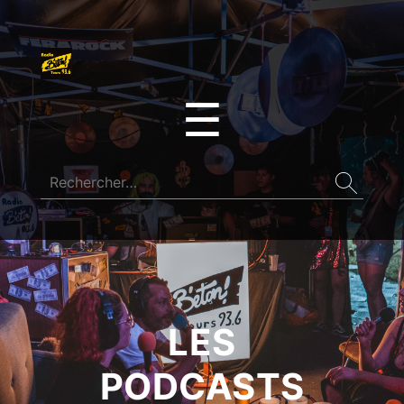
☰
LES
PODCASTS