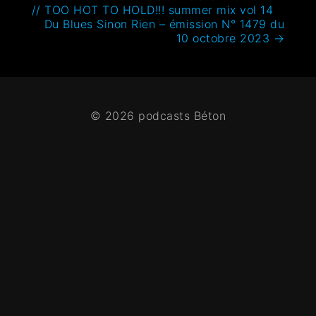
// TOO HOT TO HOLD!!! summer mix vol 14
Du Blues Sinon Rien – émission N° 1479 du
10 octobre 2023
→
© 2026 podcasts Béton