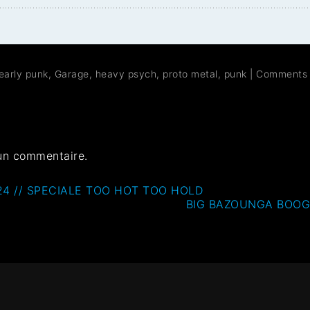
early punk
,
Garage
,
heavy psych
,
proto metal
,
punk
|
Comments
un commentaire.
4 // SPECIALE TOO HOT TOO HOLD
BIG BAZOUNGA BOOG