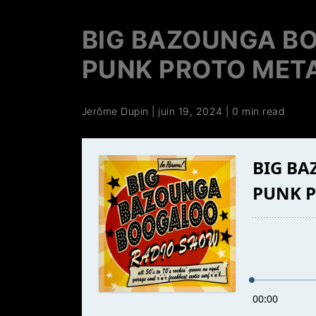
BIG BAZOUNGA BO
PUNK PROTO MET
Jerôme Dupin
|
juin 19, 2024
|
0 min read