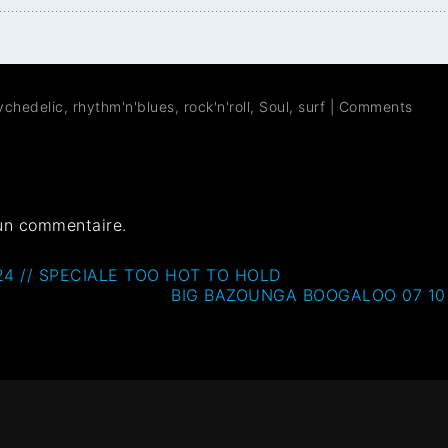
ychedelic
,
rhythm'n'blues
,
rock'n'roll
,
Soul
,
surf
|
Comments
un commentaire.
4 // SPECIALE TOO HOT TO HOLD
BIG BAZOUNGA BOOGALOO 07 10