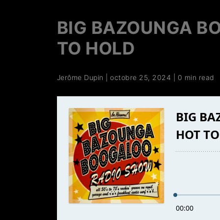
BIG BAZOUNGA BO
TO HOLD
Jerôme Dupin
|
octobre 25, 2024
|
0 min read