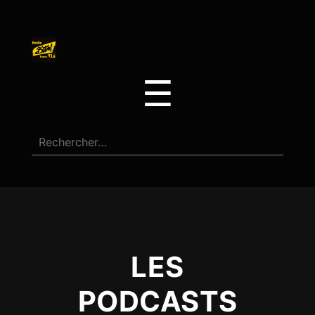
☰
LES
PODCASTS