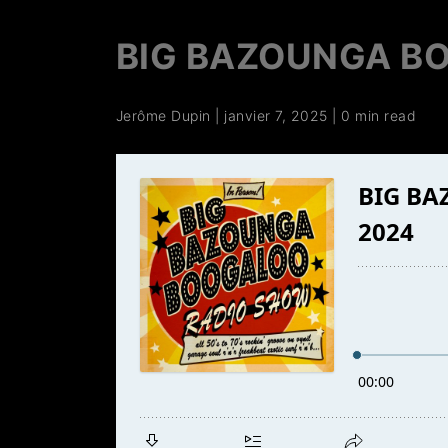
BIG BAZOUNGA BO
Jerôme Dupin
|
janvier 7, 2025
|
0 min read