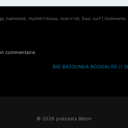
ge
,
hammond
,
rhythm'n'blues
,
rock'n'roll
,
Soul
,
surf
|
Comments
un commentaire.
BIG BAZOUNGA BOOGALOO // SP
© 2026 podcasts Béton