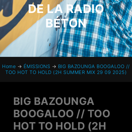
DE LA RADIO
BÉTON
Home
→
ÉMISSIONS
→
BIG BAZOUNGA BOOGALOO //
TOO HOT TO HOLD (2H SUMMER MIX 29 09 2025)
BIG BAZOUNGA
BOOGALOO // TOO
HOT TO HOLD (2H