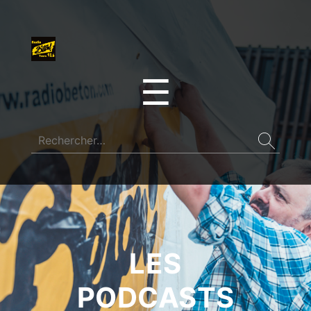
☰
LES
PODCASTS