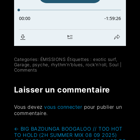
Categories:
ÉMISSIONS
Étiquettes :
exotic surf
,
Garage
,
psyche
,
rhythm'n'blues
,
rock'n'roll
,
Soul
|
Comments
Laisser un commentaire
Vous devez
vous connecter
pour publier un
commentaire.
←
BIG BAZOUNGA BOOGALOO // TOO HOT
TO HOLD (2H SUMMER MIX 08 09 2025)