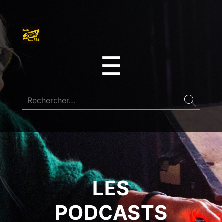
☰
LES
PODCASTS