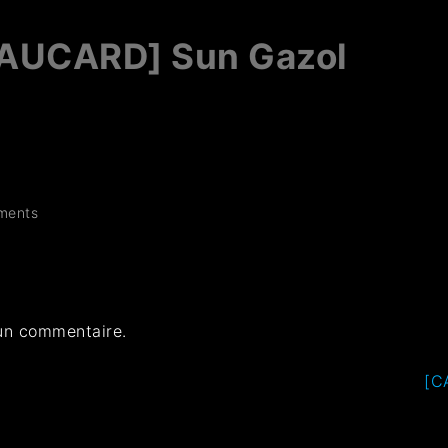
AUCARD] Sun Gazol
ments
un commentaire.
[C