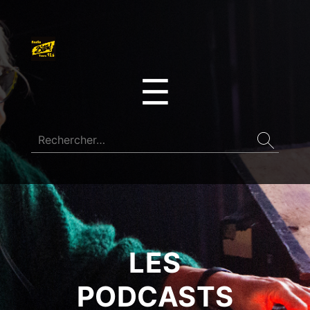
☰
LES
PODCASTS