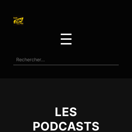
☰
LES
PODCASTS