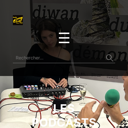
☰
LES
PODCASTS