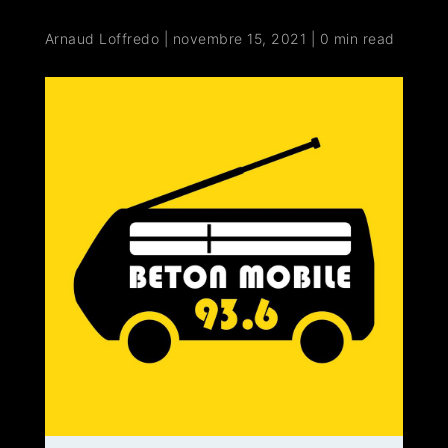
Arnaud Loffredo
|
novembre 15, 2021
|
0 min read