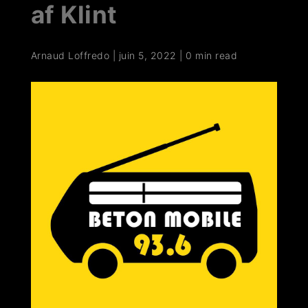
af Klint
Arnaud Loffredo
|
juin 5, 2022
|
0 min read