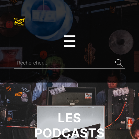
☰
LES
PODCASTS