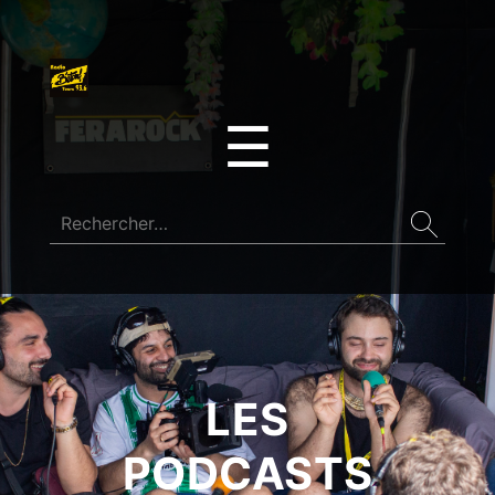
☰
LES
PODCASTS