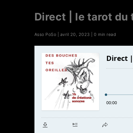
Direct | le tarot du
Asso PoSo
|
avril 20, 2023
|
0 min read