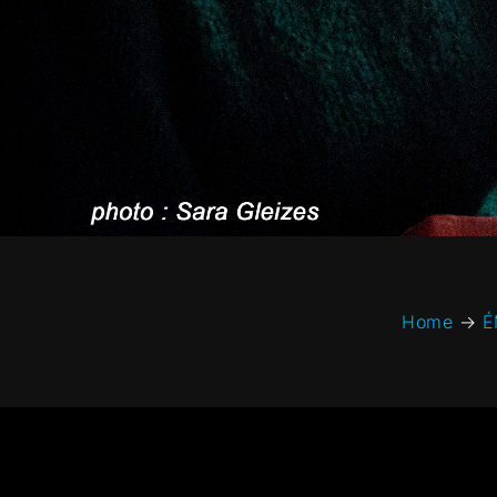
Home
→
É