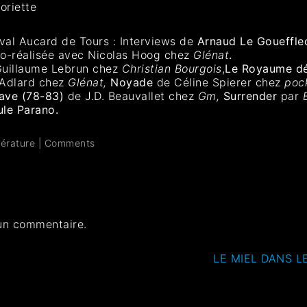
oriette
val Aucard de Tours : Interviews de
Arnaud Le Goueffle
o-réalisée avec Nicolas Hoog chez
Glénat
.
uillaume Lebrun chez
Christian Bourgois
,
Le Royaume dé
 Adlard chez
Glénat,
Noyade
de Céline Spierer chez
poc
ave (78-83)
de J.D. Beauvallet chez
Gm,
Surrender
par
B
le Parano.
térature
|
Comments
un commentaire.
LE MIEL DANS LE