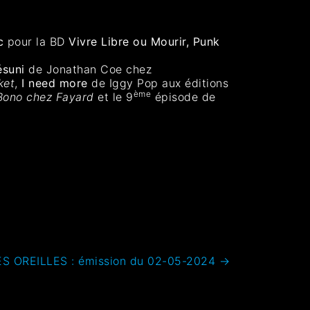
c
pour la BD
Vivre Libre ou Mourir, Punk
suni
de Jonathan Coe chez
ket
,
I need more
de Iggy Pop aux éditions
ème
ono chez Fayard
et le 9
épisode de
S OREILLES : émission du 02-05-2024
→