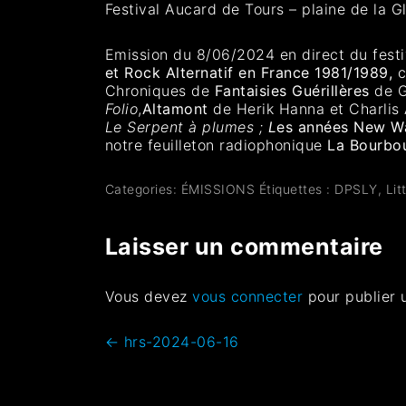
Festival Aucard de Tours – plaine de la Gl
Emission du 8/06/2024 en direct du festi
et Rock Alternatif en France 1981/1989,
c
Chroniques de
Fantaisies Guérillères
de G
Folio
,
Altamont
de Herik Hanna et Charlis
Le Serpent à plumes ;
L
es années New W
notre feuilleton radiophonique
La Bourbou
Categories:
ÉMISSIONS
Étiquettes :
DPSLY
,
Lit
Laisser un commentaire
Vous devez
vous connecter
pour publier 
←
hrs-2024-06-16