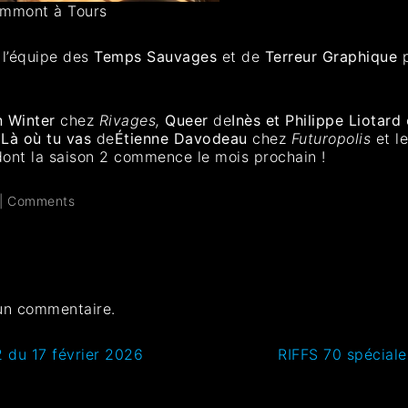
ammont à Tours
l’équipe des
Temps Sauvages
et de
Terreur Graphique
n Winter
chez
Rivages,
Queer
de
Inès et Philippe Liotard
,
Là où tu vas
de
Étienne Davodeau
chez
Futuropolis
et l
ont la saison 2 commence le mois prochain !
|
Comments
un commentaire.
 du 17 février 2026
RIFFS 70 spécial