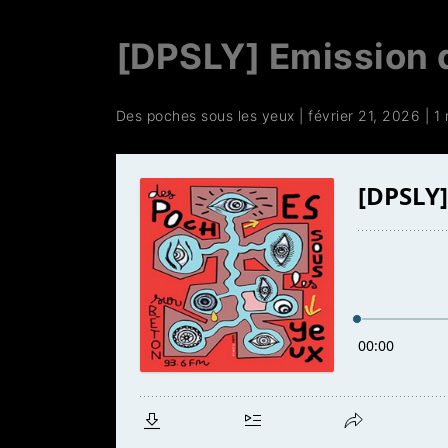
[DPSLY] Emission 
Des poches sous les yeux
|
février 21, 2026
|
1 