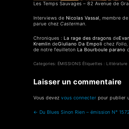
Les Temps Sauvages – 82 Avenue de Gr
Interviews de
Nicolas Vassal
, membre de 
parue chez
Casterman.
Chroniques :
La rage des dragons
de
Eva
Kremlin
de
Giuliano Da Empoli
chez
Folio
de notre feuilleton
La Bourboule parano
d
Categories:
ÉMISSIONS
Étiquettes :
Littérature
Laisser un commentaire
Vous devez
vous connecter
pour publier 
←
Du Blues Sinon Rien – émission N° 1572