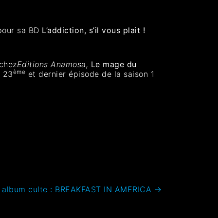
pour sa BD
L’addiction, s’il vous plait !
chez
Editions Anamosa,
Le mage du
ème
e 23
et dernier épisode de la saison 1
e album culte : BREAKFAST IN AMERICA
→