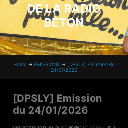
DE LA RADIO
BÉTON
Home
→
ÉMISSIONS
→
[DPSLY] Emission du
24/01/2026
[DPSLY] Emission
du 24/01/2026
Des poches sous les yeux
|
janvier 25, 2026
|
1 min