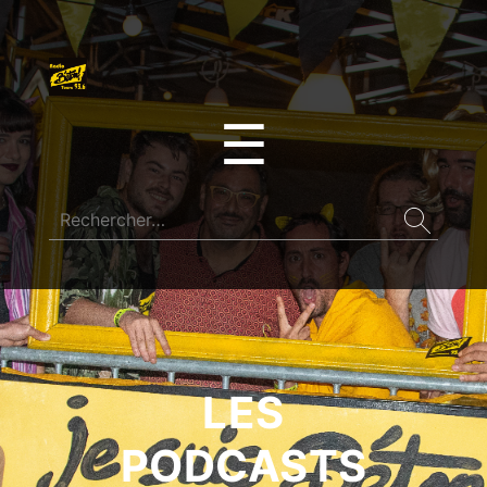
☰
LES
PODCASTS