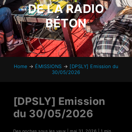
DE LA RADIO
BÉTON
Home
→
ÉMISSIONS
→
[DPSLY] Emission du
30/05/2026
[DPSLY] Emission
du 30/05/2026
Des poches sous les yeux
|
mai 31, 2026
|
1 min