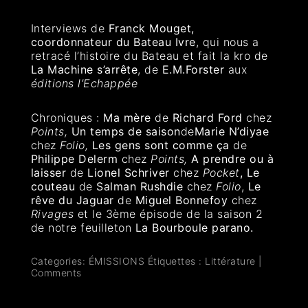
Interviews de
Franck Mouget,
coordonnateur du Bateau Ivre
, qui nous a
retracé l’histoire du Bateau et fait la kro de
La Machine s’arrête
, de
E.M.Forster
aux
éditions l’Echappée
Chroniques :
Ma mère
de
Richard Ford
chez
Points,
Un temps de saison
de
Marie N’diyae
chez
Folio,
Les gens sont comme ça
de
Philippe Delerm
chez
Points,
A prendre ou à
laisser
de
Lionel Schriver
chez
Pocket
, Le
couteau
de
Salman Rushdie
chez
Folio
,
Le
rêve du Jaguar
de
Miguel Bonnefoy
chez
Rivages
et le 3ème épisode de la saison 2
de notre feuilleton
La Bourboule parano.
Categories:
ÉMISSIONS
Étiquettes :
Littérature
|
Comments