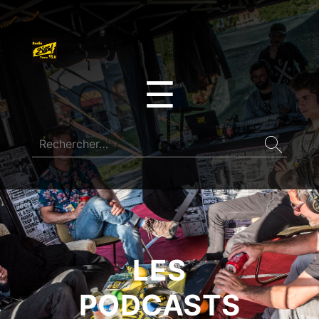
☰
LES
PODCASTS