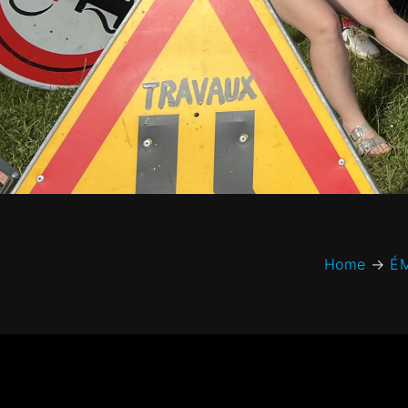
Home
→
É