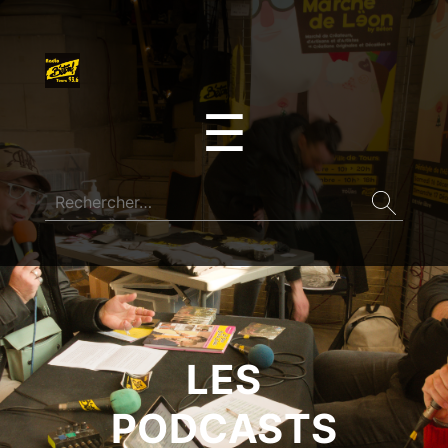
☰
LES
PODCASTS