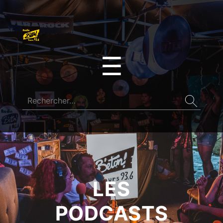
☰
LES
PODCASTS