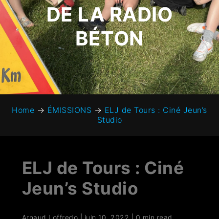
DE LA RADIO
BÉTON
Home
→
ÉMISSIONS
→
ELJ de Tours : Ciné Jeun’s
Studio
ELJ de Tours : Ciné
Jeun’s Studio
Arnaud Loffredo
|
juin 10, 2022
|
0 min read