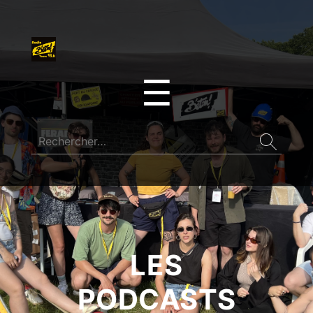
☰
LES
PODCASTS